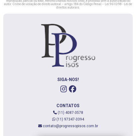
reprodução, parcial ou total, mesmo citando nossos links, é proibida sem a autorização do
autor. Crime de violação de direito autoral – artigo 184 do Código Penal –
Lei 9610/98 - Lei de
direitos autorais
.
SIGA-NOS!
CONTATOS
(11) 4087-3578
(11) 97347-3394
contato@progressopisos.com.br