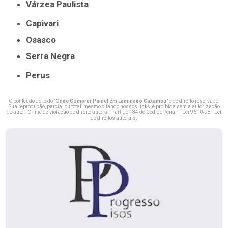
Várzea Paulista
Capivari
Osasco
Serra Negra
Perus
O conteúdo do texto "
Onde Comprar Painel em Laminado Caxambu
" é de direito reservado.
Sua reprodução, parcial ou total, mesmo citando nossos links, é proibida sem a autorização
do autor. Crime de violação de direito autoral – artigo 184 do Código Penal –
Lei 9610/98 - Lei
de direitos autorais
.