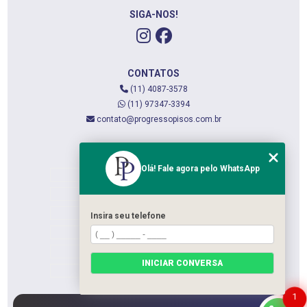
SIGA-NOS!
CONTATOS
(11) 4087-3578
(11) 97347-3394
contato@progressopisos.com.br
MENU
Olá! Fale agora pelo WhatsApp
HOME
QUEM SOMOS
SERVIÇOS
Insira seu telefone
CONTATO
CATEGORIAS
INICIAR CONVERSA
MAPA DO SITE
1