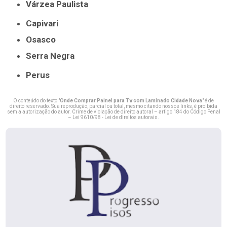
Várzea Paulista
Capivari
Osasco
Serra Negra
Perus
O conteúdo do texto "
Onde Comprar Painel para Tv com Laminado Cidade Nova
" é de
direito reservado. Sua reprodução, parcial ou total, mesmo citando nossos links, é proibida
sem a autorização do autor. Crime de violação de direito autoral – artigo 184 do Código Penal
–
Lei 9610/98 - Lei de direitos autorais
.