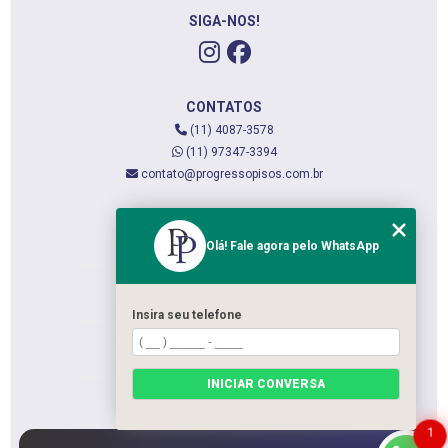
SIGA-NOS!
CONTATOS
(11) 4087-3578
(11) 97347-3394
contato@progressopisos.com.br
MENU
Olá! Fale agora pelo WhatsApp
HOME
QUEM SOMOS
SERVIÇOS
Insira seu telefone
CONTATO
CATEGORIAS
INICIAR CONVERSA
MAPA DO SITE
1