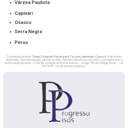
Várzea Paulista
Capivari
Osasco
Serra Negra
Perus
O conteúdo do texto "
Onde Comprar Painel para Tv com Laminado Osasco
" é de direito
reservado. Sua reprodução, parcial ou total, mesmo citando nossos links, é proibida sem a
autorização do autor. Crime de violação de direito autoral – artigo 184 do Código Penal –
Lei
9610/98 - Lei de direitos autorais
.