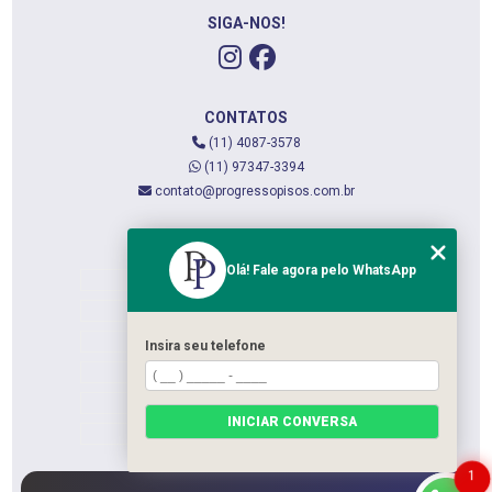
SIGA-NOS!
CONTATOS
(11) 4087-3578
(11) 97347-3394
contato@progressopisos.com.br
MENU
Olá! Fale agora pelo WhatsApp
HOME
QUEM SOMOS
SERVIÇOS
Insira seu telefone
CONTATO
CATEGORIAS
INICIAR CONVERSA
MAPA DO SITE
1