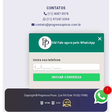
CONTATOS
(11) 4087-3578
(11) 97347-3394
contato@progressopisos.com.br
MENU
Olá! Fale agora pelo WhatsApp
HOME
QUEM SOMOS
SERVIÇOS
Insira seu telefone
CONTATO
CATEGORIAS
INICIAR CONVERSA
MAPA DO SITE
1
Copyright © Progresso Pisos. (Lei 9610 de 19/02/1998)
HTML
CSS