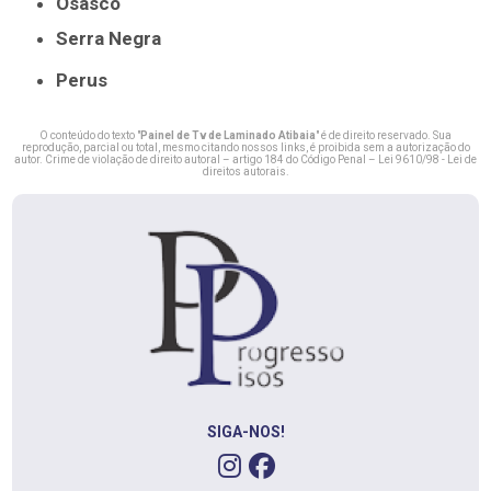
Osasco
Serra Negra
Perus
O conteúdo do texto "
Painel de Tv de Laminado Atibaia
" é de direito reservado. Sua
reprodução, parcial ou total, mesmo citando nossos links, é proibida sem a autorização do
autor. Crime de violação de direito autoral – artigo 184 do Código Penal –
Lei 9610/98 - Lei de
direitos autorais
.
SIGA-NOS!