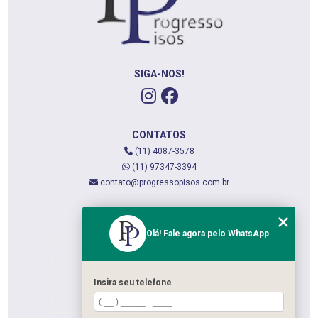
SIGA-NOS!
CONTATOS
(11) 4087-3578
(11) 97347-3394
contato@progressopisos.com.br
MENU
Olá! Fale agora pelo WhatsApp
HOME
QUEM SOMOS
SERVIÇOS
Insira seu telefone
CONTATO