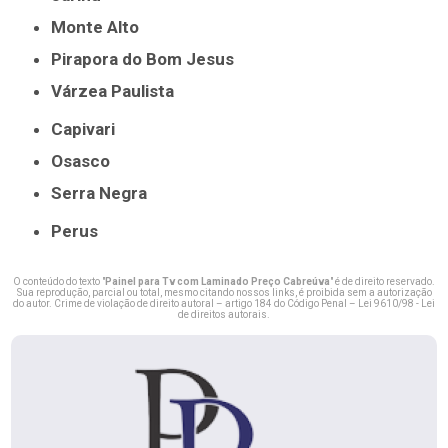
Monte Alto
Pirapora do Bom Jesus
Várzea Paulista
Capivari
Osasco
Serra Negra
Perus
O conteúdo do texto "
Painel para Tv com Laminado Preço Cabreúva
" é de direito reservado.
Sua reprodução, parcial ou total, mesmo citando nossos links, é proibida sem a autorização
do autor. Crime de violação de direito autoral – artigo 184 do Código Penal –
Lei 9610/98 - Lei
de direitos autorais
.