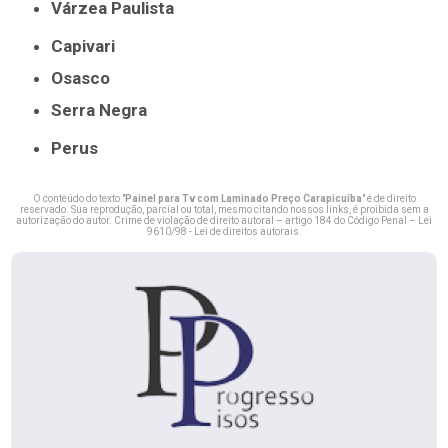
Várzea Paulista
Capivari
Osasco
Serra Negra
Perus
O conteúdo do texto "
Painel para Tv com Laminado Preço Carapicuíba
" é de direito
reservado. Sua reprodução, parcial ou total, mesmo citando nossos links, é proibida sem a
autorização do autor. Crime de violação de direito autoral – artigo 184 do Código Penal –
Lei
9610/98 - Lei de direitos autorais
.