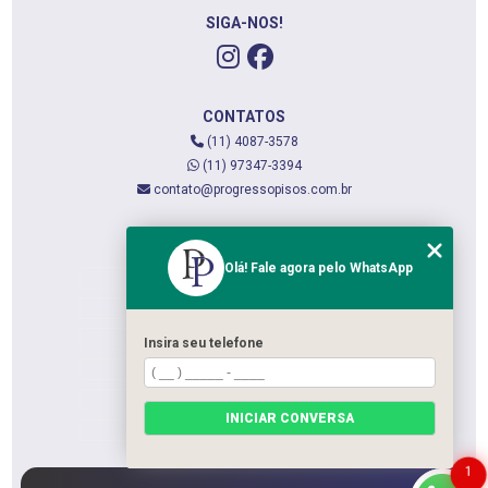
SIGA-NOS!
CONTATOS
(11) 4087-3578
(11) 97347-3394
contato@progressopisos.com.br
MENU
Olá! Fale agora pelo WhatsApp
HOME
QUEM SOMOS
SERVIÇOS
Insira seu telefone
CONTATO
CATEGORIAS
INICIAR CONVERSA
MAPA DO SITE
1