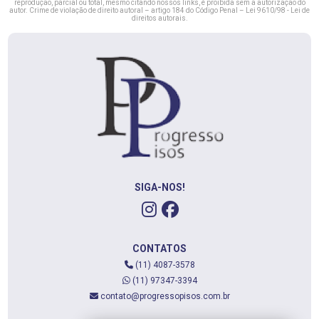
reprodução, parcial ou total, mesmo citando nossos links, é proibida sem a autorização do
autor. Crime de violação de direito autoral – artigo 184 do Código Penal –
Lei 9610/98 - Lei de
direitos autorais
.
SIGA-NOS!
CONTATOS
(11) 4087-3578
(11) 97347-3394
contato@progressopisos.com.br