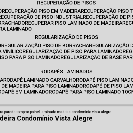
RECUPERAÇÃO DE PISOS
O
RECUPERAÇÃO PISO EM MADEIRA
RECUPERAÇÃO PISO 
RECUPERAÇÃO DE PISO INDUSTRIAL
RECUPERAÇÃO DE PI
ORRACHADO
RECUPERAR PISO LAMINADO DE MADEIRA
RE
IRA LAMINADO
REGULARIZAÇÃO DE PISOS
O
REGULARIZAÇÃO PISO DE BORRACHA
REGULARIZAÇÃO D
 VINÍLICO
REGULARIZAÇÃO DE PISO PARA LAMINADO
RE
ISO PARA PISO LAMINADO
REGULARIZAÇÃO DE BASE PAR
O
RODAPÉS LAMINADOS
RA
RODAPÉ LAMINADO CARVALHO
RODAPÉ PISO LAMINAD
É DE MADEIRA PARA PISO LAMINADO
RODAPÉ DE PISO LA
RODAPÉ EM LAMINADO
RODAPÉ PARA PISO LAMINADO 10C
ra parede
comprar painel laminado madeira condominio vista alegre
deira Condomínio Vista Alegre