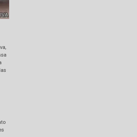
va,
ssa
a
das
ato
es