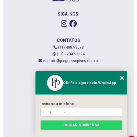
SIGA-NOS!
CONTATOS
(11) 4087-3578
(11) 97347-3394
contato@progressopisos.com.br
MENU
Olá! Fale agora pelo WhatsApp
HOME
QUEM SOMOS
SERVIÇOS
Insira seu telefone
CONTATO
CATEGORIAS
INICIAR CONVERSA
MAPA DO SITE