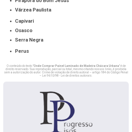
Pirapora do Bom Jesus
Várzea Paulista
Capivari
Osasco
Serra Negra
Perus
O conteúdo do texto "
Onde Comprar Painel Laminado de Madeira Chácara Urbana
" é de
direito reservado. Sua reprodução, parcial ou total, mesmo citando nossos links, é proibida
sem a autorização do autor. Crime de violação de direito autoral – artigo 184 do Código Penal
–
Lei 9610/98 - Lei de direitos autorais
.