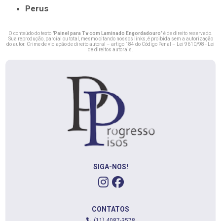
Perus
O conteúdo do texto "
Painel para Tv com Laminado Engordadouro
" é de direito reservado.
Sua reprodução, parcial ou total, mesmo citando nossos links, é proibida sem a autorização
do autor. Crime de violação de direito autoral – artigo 184 do Código Penal –
Lei 9610/98 - Lei
de direitos autorais
.
SIGA-NOS!
CONTATOS
(11) 4087-3578