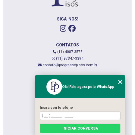
SIGA-NOS!
CONTATOS
(11) 4087-3578
(11) 97347-3394
contato@progressopisos.com.br
MENU
Olá! Fale agora pelo WhatsApp
HOME
QUEM SOMOS
SERVIÇOS
Insira seu telefone
CONTATO
CATEGORIAS
INICIAR CONVERSA
MAPA DO SITE