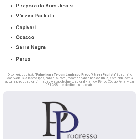
Pirapora do Bom Jesus
Várzea Paulista
Capivari
Osasco
Serra Negra
Perus
O conteúdo do texto "
Painel para Tv com Laminado Preço Várzea Paulista
" é de direito
reservado. Sua reprodução, parcial ou total, mesmo citando nossos links, é proibida sem a
autorização do autor. Crime de violação de direito autoral – artigo 184 do Código Penal –
Lei
9610/98 - Lei de direitos autorais
.