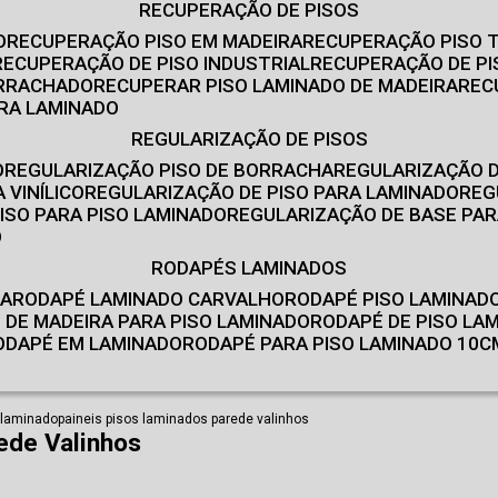
RECUPERAÇÃO DE PISOS
O
RECUPERAÇÃO PISO EM MADEIRA
RECUPERAÇÃO PISO 
RECUPERAÇÃO DE PISO INDUSTRIAL
RECUPERAÇÃO DE PI
ORRACHADO
RECUPERAR PISO LAMINADO DE MADEIRA
RE
IRA LAMINADO
REGULARIZAÇÃO DE PISOS
O
REGULARIZAÇÃO PISO DE BORRACHA
REGULARIZAÇÃO D
 VINÍLICO
REGULARIZAÇÃO DE PISO PARA LAMINADO
RE
ISO PARA PISO LAMINADO
REGULARIZAÇÃO DE BASE PAR
O
RODAPÉS LAMINADOS
RA
RODAPÉ LAMINADO CARVALHO
RODAPÉ PISO LAMINAD
É DE MADEIRA PARA PISO LAMINADO
RODAPÉ DE PISO LA
RODAPÉ EM LAMINADO
RODAPÉ PARA PISO LAMINADO 10C
 laminado
paineis pisos laminados parede valinhos
ede Valinhos