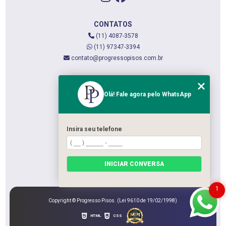
CONTATOS
(11) 4087-3578
(11) 97347-3394
contato@progressopisos.com.br
MENU
Olá! Fale agora pelo WhatsApp
HOME
QUEM SOMOS
SERVIÇOS
Insira seu telefone
CONTATO
CATEGORIAS
INICIAR CONVERSA
MAPA DO SITE
1
Copyright © Progresso Pisos. (Lei 9610 de 19/02/1998)
HTML
CSS