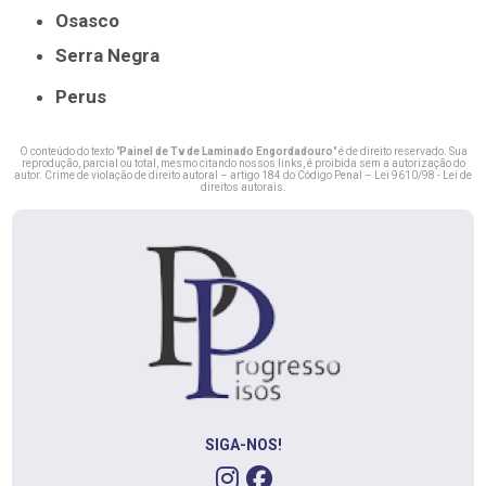
Osasco
Serra Negra
Perus
O conteúdo do texto "
Painel de Tv de Laminado Engordadouro
" é de direito reservado. Sua
reprodução, parcial ou total, mesmo citando nossos links, é proibida sem a autorização do
autor. Crime de violação de direito autoral – artigo 184 do Código Penal –
Lei 9610/98 - Lei de
direitos autorais
.
SIGA-NOS!