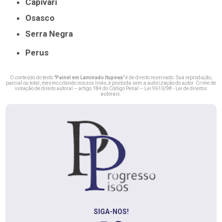
Capivari
Osasco
Serra Negra
Perus
O conteúdo do texto "
Painel em Laminado Itupeva
" é de direito reservado. Sua reprodução,
parcial ou total, mesmo citando nossos links, é proibida sem a autorização do autor. Crime de
violação de direito autoral – artigo 184 do Código Penal –
Lei 9610/98 - Lei de direitos
autorais
.
SIGA-NOS!