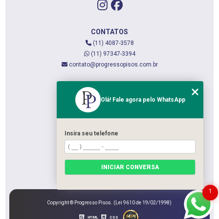
CONTATOS
(11) 4087-3578
(11) 97347-3394
contato@progressopisos.com.br
MENU
Olá! Fale agora pelo WhatsApp
HOME
QUEM SOMOS
SERVIÇOS
Insira seu telefone
CONTATO
CATEGORIAS
INICIAR CONVERSA
MAPA DO SITE
1
Copyright © Progresso Pisos. (Lei 9610 de 19/02/1998)
HTML
CSS