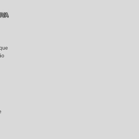
 que
ão
o
e