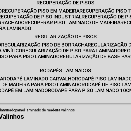
RECUPERAÇÃO DE PISOS
O
RECUPERAÇÃO PISO EM MADEIRA
RECUPERAÇÃO PISO 
RECUPERAÇÃO DE PISO INDUSTRIAL
RECUPERAÇÃO DE PI
ORRACHADO
RECUPERAR PISO LAMINADO DE MADEIRA
RE
IRA LAMINADO
REGULARIZAÇÃO DE PISOS
O
REGULARIZAÇÃO PISO DE BORRACHA
REGULARIZAÇÃO D
 VINÍLICO
REGULARIZAÇÃO DE PISO PARA LAMINADO
RE
ISO PARA PISO LAMINADO
REGULARIZAÇÃO DE BASE PAR
O
RODAPÉS LAMINADOS
RA
RODAPÉ LAMINADO CARVALHO
RODAPÉ PISO LAMINAD
É DE MADEIRA PARA PISO LAMINADO
RODAPÉ DE PISO LA
RODAPÉ EM LAMINADO
RODAPÉ PARA PISO LAMINADO 10C
 laminado
painel laminado de madeira valinhos
Valinhos