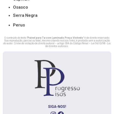
Osasco
Serra Negra
Perus
O conteúdo do texto "
Painel para Tv com Laminado Preço Vinhedo
" é de direito reservado.
Sua reprodução, parcial ou total, mesmo citando nossos links, é proibida sem a autorização
do autor. Crime de violação de direito autoral – artigo 184 do Código Penal –
Lei 9610/98 - Lei
de direitos autorais
.
SIGA-NOS!