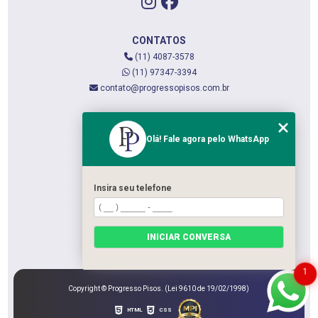
CONTATOS
(11) 4087-3578
(11) 97347-3394
contato@progressopisos.com.br
MENU
Olá! Fale agora pelo WhatsApp
HOME
QUEM SOMOS
SERVIÇOS
Insira seu telefone
CONTATO
CATEGORIAS
INICIAR CONVERSA
MAPA DO SITE
1
Copyright © Progresso Pisos. (Lei 9610 de 19/02/1998)
HTML
CSS