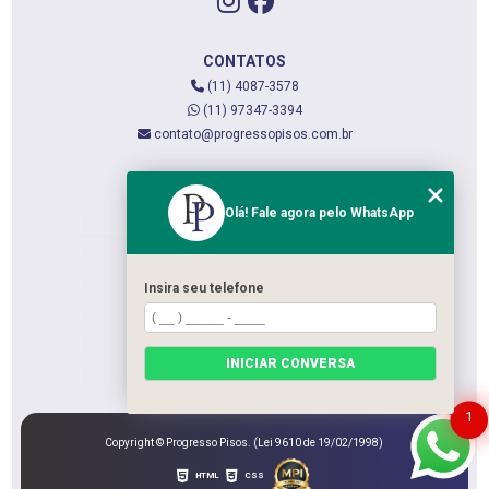
CONTATOS
(11) 4087-3578
(11) 97347-3394
contato@progressopisos.com.br
MENU
Olá! Fale agora pelo WhatsApp
HOME
QUEM SOMOS
SERVIÇOS
Insira seu telefone
CONTATO
CATEGORIAS
INICIAR CONVERSA
MAPA DO SITE
1
Copyright © Progresso Pisos. (Lei 9610 de 19/02/1998)
HTML
CSS