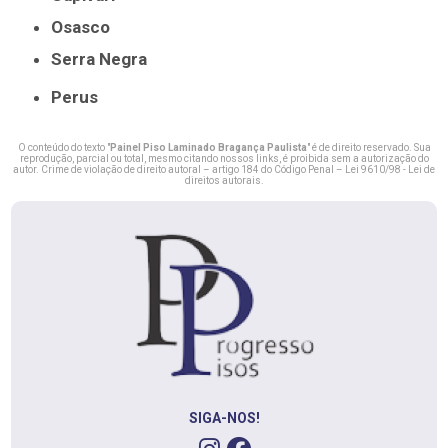
Osasco
Serra Negra
Perus
O conteúdo do texto "
Painel Piso Laminado Bragança Paulista
" é de direito reservado. Sua
reprodução, parcial ou total, mesmo citando nossos links, é proibida sem a autorização do
autor. Crime de violação de direito autoral – artigo 184 do Código Penal –
Lei 9610/98 - Lei de
direitos autorais
.
SIGA-NOS!