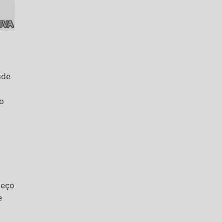
sde
o
reço
e