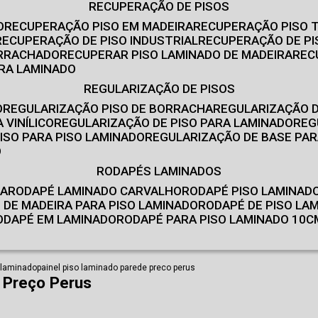
RECUPERAÇÃO DE PISOS
O
RECUPERAÇÃO PISO EM MADEIRA
RECUPERAÇÃO PISO 
RECUPERAÇÃO DE PISO INDUSTRIAL
RECUPERAÇÃO DE PI
ORRACHADO
RECUPERAR PISO LAMINADO DE MADEIRA
RE
IRA LAMINADO
REGULARIZAÇÃO DE PISOS
O
REGULARIZAÇÃO PISO DE BORRACHA
REGULARIZAÇÃO D
 VINÍLICO
REGULARIZAÇÃO DE PISO PARA LAMINADO
RE
ISO PARA PISO LAMINADO
REGULARIZAÇÃO DE BASE PAR
O
RODAPÉS LAMINADOS
RA
RODAPÉ LAMINADO CARVALHO
RODAPÉ PISO LAMINAD
É DE MADEIRA PARA PISO LAMINADO
RODAPÉ DE PISO LA
RODAPÉ EM LAMINADO
RODAPÉ PARA PISO LAMINADO 10C
 laminado
painel piso laminado parede preco perus
 Preço Perus