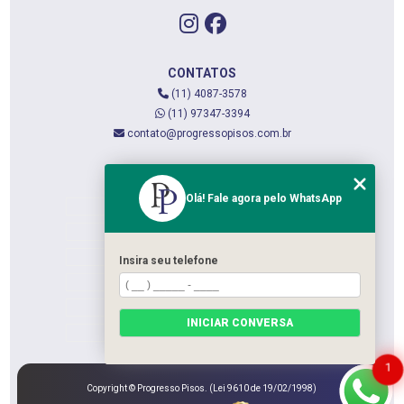
CONTATOS
(11) 4087-3578
(11) 97347-3394
contato@progressopisos.com.br
MENU
Olá! Fale agora pelo WhatsApp
HOME
QUEM SOMOS
SERVIÇOS
Insira seu telefone
CONTATO
CATEGORIAS
INICIAR CONVERSA
MAPA DO SITE
1
Copyright © Progresso Pisos. (Lei 9610 de 19/02/1998)