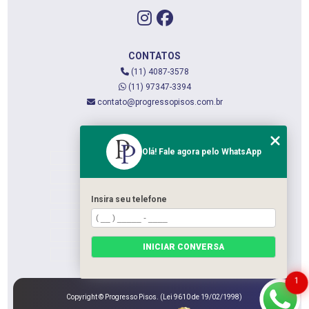
CONTATOS
(11) 4087-3578
(11) 97347-3394
contato@progressopisos.com.br
MENU
Olá! Fale agora pelo WhatsApp
HOME
QUEM SOMOS
SERVIÇOS
Insira seu telefone
CONTATO
CATEGORIAS
INICIAR CONVERSA
MAPA DO SITE
1
Copyright © Progresso Pisos. (Lei 9610 de 19/02/1998)