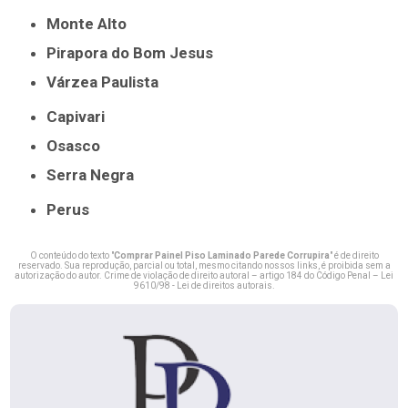
Monte Alto
Pirapora do Bom Jesus
Várzea Paulista
Capivari
Osasco
Serra Negra
Perus
O conteúdo do texto "
Comprar Painel Piso Laminado Parede Corrupira
" é de direito
reservado. Sua reprodução, parcial ou total, mesmo citando nossos links, é proibida sem a
autorização do autor. Crime de violação de direito autoral – artigo 184 do Código Penal –
Lei
9610/98 - Lei de direitos autorais
.