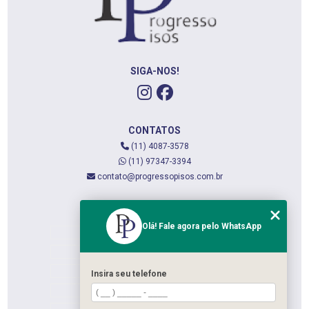
SIGA-NOS!
CONTATOS
(11) 4087-3578
(11) 97347-3394
contato@progressopisos.com.br
MENU
Olá! Fale agora pelo WhatsApp
HOME
QUEM SOMOS
SERVIÇOS
Insira seu telefone
CONTATO