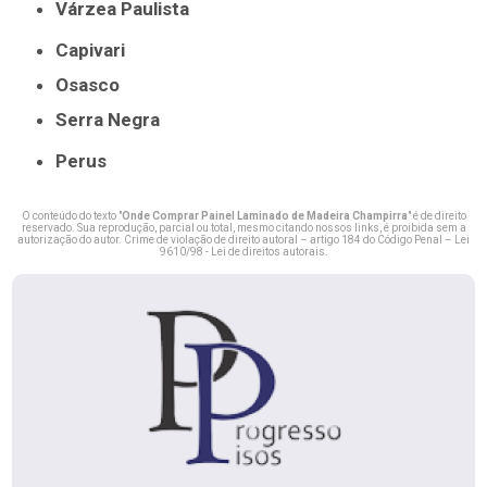
Várzea Paulista
Capivari
Osasco
Serra Negra
Perus
O conteúdo do texto "
Onde Comprar Painel Laminado de Madeira Champirra
" é de direito
reservado. Sua reprodução, parcial ou total, mesmo citando nossos links, é proibida sem a
autorização do autor. Crime de violação de direito autoral – artigo 184 do Código Penal –
Lei
9610/98 - Lei de direitos autorais
.