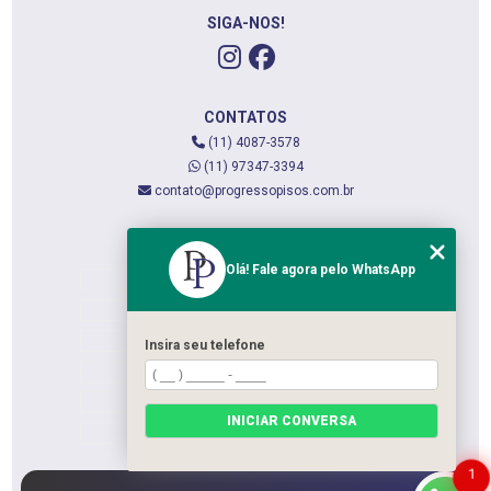
SIGA-NOS!
CONTATOS
(11) 4087-3578
(11) 97347-3394
contato@progressopisos.com.br
MENU
Olá! Fale agora pelo WhatsApp
HOME
QUEM SOMOS
SERVIÇOS
Insira seu telefone
CONTATO
CATEGORIAS
INICIAR CONVERSA
MAPA DO SITE
1