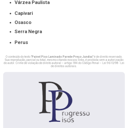
Várzea Paulista
Capivari
Osasco
Serra Negra
Perus
O conteúdo do texto "
Painel Piso Laminado Parede Preço Jundiaí
" é de direito reservado.
Sua reprodução, parcial ou total, mesmo citando nossos links, é proibida sem a autorização
do autor. Crime de violação de direito autoral – artigo 184 do Código Penal –
Lei 9610/98 - Lei
de direitos autorais
.