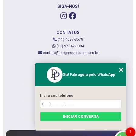
SIGA-NOS!
CONTATOS
(11) 4087-3578
(11) 97347-3394
contato@progressopisos.com.br
MENU
Olá! Fale agora pelo WhatsApp
HOME
QUEM SOMOS
SERVIÇOS
Insira seu telefone
CONTATO
CATEGORIAS
INICIAR CONVERSA
MAPA DO SITE
1