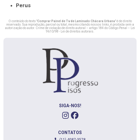
Perus
O conteúdo do texto "
Comprar Painel de Tv de Laminado Chácara Urbana
" é de direito
reservado. Sua reprodução, parcial ou total, mesmo citando nossos links, é proibida sem a
autorização do autor. Crime de violação de direito autoral – artigo 184 do Código Penal –
Lei
9610/98 - Lei de direitos autorais
.
SIGA-NOS!
CONTATOS
(11) 4087-3578