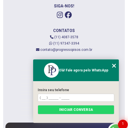
SIGA-NOS!
CONTATOS
(11) 4087-3578
(11) 97347-3394
contato@progressopisos.com.br
MENU
Olá! Fale agora pelo WhatsApp
HOME
QUEM SOMOS
SERVIÇOS
Insira seu telefone
CONTATO
CATEGORIAS
INICIAR CONVERSA
MAPA DO SITE
1