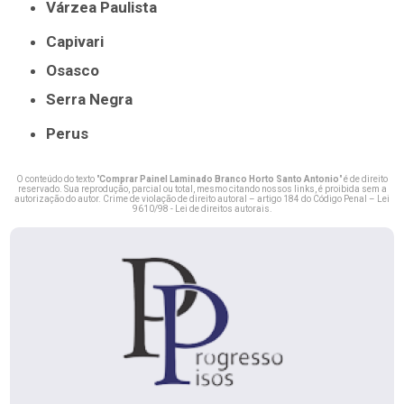
Várzea Paulista
Capivari
Osasco
Serra Negra
Perus
O conteúdo do texto "
Comprar Painel Laminado Branco Horto Santo Antonio
" é de direito
reservado. Sua reprodução, parcial ou total, mesmo citando nossos links, é proibida sem a
autorização do autor. Crime de violação de direito autoral – artigo 184 do Código Penal –
Lei
9610/98 - Lei de direitos autorais
.