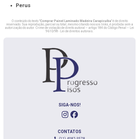
Perus
O conteúdo do texto "
Comprar Painel Laminado Madeira Carapicuíba
" é de direito
reservado. Sua reprodução, parcial ou total, mesmo citando nossos links, é proibida sem a
autorização do autor. Crime de violação de direito autoral – artigo 184 do Código Penal –
Lei
9610/98 - Lei de direitos autorais
.
SIGA-NOS!
CONTATOS
(11) 4087-3578