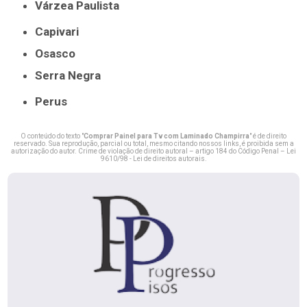
Várzea Paulista
Capivari
Osasco
Serra Negra
Perus
O conteúdo do texto "
Comprar Painel para Tv com Laminado Champirra
" é de direito
reservado. Sua reprodução, parcial ou total, mesmo citando nossos links, é proibida sem a
autorização do autor. Crime de violação de direito autoral – artigo 184 do Código Penal –
Lei
9610/98 - Lei de direitos autorais
.