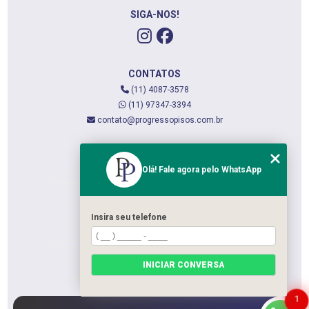
SIGA-NOS!
CONTATOS
(11) 4087-3578
(11) 97347-3394
contato@progressopisos.com.br
MENU
Olá! Fale agora pelo WhatsApp
HOME
QUEM SOMOS
SERVIÇOS
Insira seu telefone
CONTATO
CATEGORIAS
INICIAR CONVERSA
MAPA DO SITE
1