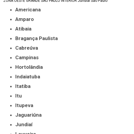
ZONA OESTE
GRANDE SÃO PAULO
INTERIOR
Jundiaí
São Paulo
Americana
Amparo
Atibaia
Bragança Paulista
Cabreúva
Campinas
Hortolândia
Indaiatuba
Itatiba
Itu
Itupeva
Jaguariúna
Jundiaí