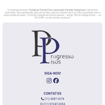
O conteúdo do texto "
Comprar Painel Piso Laminado Parede Campinas
" é de direito
reservado. Sua reprodução, parcial ou total, mesmo citando nossos links, é proibida sem a
autorização do autor. Crime de violação de direito autoral – artigo 184 do Código Penal –
Lei
9610/98 - Lei de direitos autorais
.
SIGA-NOS!
CONTATOS
(11) 4087-3578
(11) 97347-3394