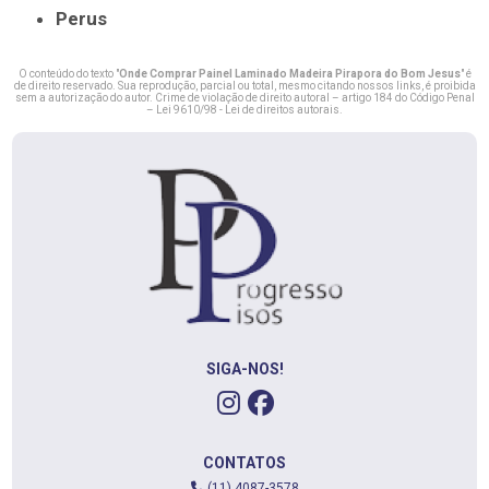
Perus
O conteúdo do texto "
Onde Comprar Painel Laminado Madeira Pirapora do Bom Jesus
" é
de direito reservado. Sua reprodução, parcial ou total, mesmo citando nossos links, é proibida
sem a autorização do autor. Crime de violação de direito autoral – artigo 184 do Código Penal
–
Lei 9610/98 - Lei de direitos autorais
.
SIGA-NOS!
CONTATOS
(11) 4087-3578