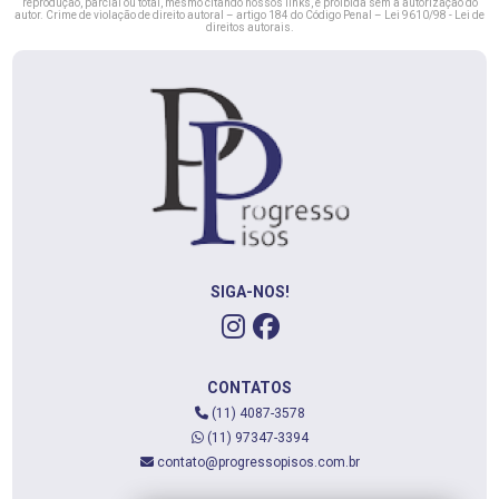
reprodução, parcial ou total, mesmo citando nossos links, é proibida sem a autorização do
autor. Crime de violação de direito autoral – artigo 184 do Código Penal –
Lei 9610/98 - Lei de
direitos autorais
.
SIGA-NOS!
CONTATOS
(11) 4087-3578
(11) 97347-3394
contato@progressopisos.com.br