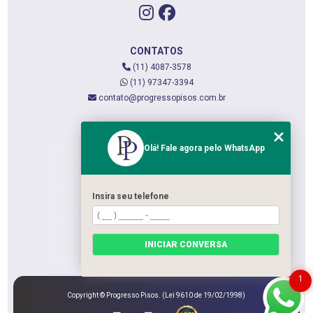
CONTATOS
(11) 4087-3578
(11) 97347-3394
contato@progressopisos.com.br
MENU
Olá! Fale agora pelo WhatsApp
HOME
QUEM SOMOS
SERVIÇOS
Insira seu telefone
CONTATO
CATEGORIAS
INICIAR CONVERSA
MAPA DO SITE
1
Copyright © Progresso Pisos. (Lei 9610 de 19/02/1998)