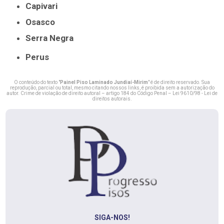
Capivari
Osasco
Serra Negra
Perus
O conteúdo do texto "
Painel Piso Laminado Jundiaí-Mirim
" é de direito reservado. Sua
reprodução, parcial ou total, mesmo citando nossos links, é proibida sem a autorização do
autor. Crime de violação de direito autoral – artigo 184 do Código Penal –
Lei 9610/98 - Lei de
direitos autorais
.
SIGA-NOS!