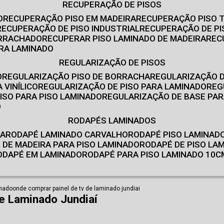
RECUPERAÇÃO DE PISOS
O
RECUPERAÇÃO PISO EM MADEIRA
RECUPERAÇÃO PISO 
RECUPERAÇÃO DE PISO INDUSTRIAL
RECUPERAÇÃO DE PI
ORRACHADO
RECUPERAR PISO LAMINADO DE MADEIRA
RE
IRA LAMINADO
REGULARIZAÇÃO DE PISOS
O
REGULARIZAÇÃO PISO DE BORRACHA
REGULARIZAÇÃO D
 VINÍLICO
REGULARIZAÇÃO DE PISO PARA LAMINADO
RE
ISO PARA PISO LAMINADO
REGULARIZAÇÃO DE BASE PAR
O
RODAPÉS LAMINADOS
RA
RODAPÉ LAMINADO CARVALHO
RODAPÉ PISO LAMINAD
É DE MADEIRA PARA PISO LAMINADO
RODAPÉ DE PISO LA
RODAPÉ EM LAMINADO
RODAPÉ PARA PISO LAMINADO 10C
inado
onde comprar painel de tv de laminado jundiai
e Laminado Jundiaí