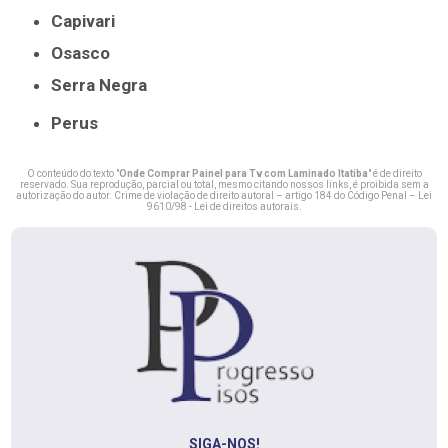
Capivari
Osasco
Serra Negra
Perus
O conteúdo do texto "
Onde Comprar Painel para Tv com Laminado Itatiba
" é de direito
reservado. Sua reprodução, parcial ou total, mesmo citando nossos links, é proibida sem a
autorização do autor. Crime de violação de direito autoral – artigo 184 do Código Penal –
Lei
9610/98 - Lei de direitos autorais
.
SIGA-NOS!