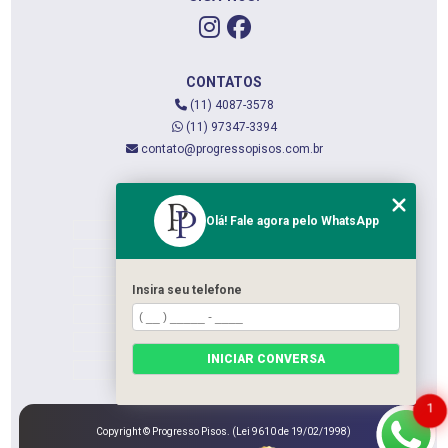
CONTATOS
(11) 4087-3578
(11) 97347-3394
contato@progressopisos.com.br
MENU
Olá! Fale agora pelo WhatsApp
HOME
QUEM SOMOS
SERVIÇOS
Insira seu telefone
CONTATO
CATEGORIAS
INICIAR CONVERSA
MAPA DO SITE
1
Copyright © Progresso Pisos. (Lei 9610 de 19/02/1998)