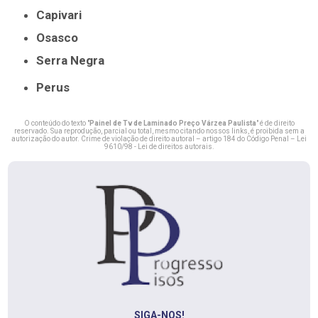
Capivari
Osasco
Serra Negra
Perus
O conteúdo do texto "
Painel de Tv de Laminado Preço Várzea Paulista
" é de direito
reservado. Sua reprodução, parcial ou total, mesmo citando nossos links, é proibida sem a
autorização do autor. Crime de violação de direito autoral – artigo 184 do Código Penal –
Lei
9610/98 - Lei de direitos autorais
.
SIGA-NOS!