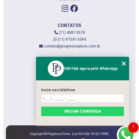
CONTATOS
(11) 4087-3578
(11) 97347-3394
contato@progressopisos.com.br
MENU
Olá! Fale agora pelo WhatsApp
HOME
QUEM SOMOS
SERVIÇOS
Insira seu telefone
CONTATO
CATEGORIAS
INICIAR CONVERSA
MAPA DO SITE
1
Copyright © Progresso Pisos. (Lei 9610 de 19/02/1998)