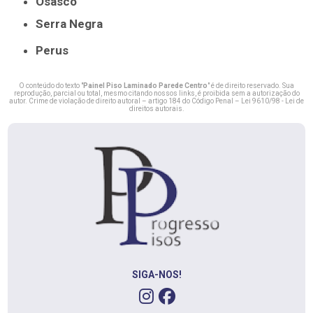
Osasco
Serra Negra
Perus
O conteúdo do texto "
Painel Piso Laminado Parede Centro
" é de direito reservado. Sua
reprodução, parcial ou total, mesmo citando nossos links, é proibida sem a autorização do
autor. Crime de violação de direito autoral – artigo 184 do Código Penal –
Lei 9610/98 - Lei de
direitos autorais
.
SIGA-NOS!