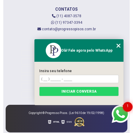
CONTATOS
(11) 4087-3578
(11) 97347-3394
contato@progressopisos.com.br
MENU
Olá! Fale agora pelo WhatsApp
HOME
QUEM SOMOS
SERVIÇOS
Insira seu telefone
CONTATO
CATEGORIAS
INICIAR CONVERSA
MAPA DO SITE
1
Copyright © Progresso Pisos. (Lei 9610 de 19/02/1998)
HTML
CSS