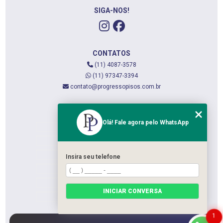
SIGA-NOS!
CONTATOS
(11) 4087-3578
(11) 97347-3394
contato@progressopisos.com.br
MENU
Olá! Fale agora pelo WhatsApp
HOME
QUEM SOMOS
SERVIÇOS
Insira seu telefone
CONTATO
CATEGORIAS
INICIAR CONVERSA
MAPA DO SITE
1