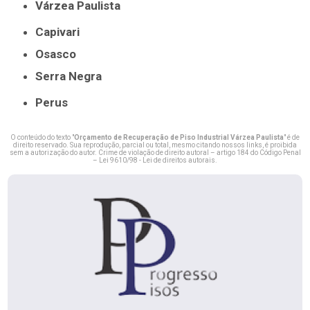
Várzea Paulista
Capivari
Osasco
Serra Negra
Perus
O conteúdo do texto "
Orçamento de Recuperação de Piso Industrial Várzea Paulista
" é de
direito reservado. Sua reprodução, parcial ou total, mesmo citando nossos links, é proibida
sem a autorização do autor. Crime de violação de direito autoral – artigo 184 do Código Penal
–
Lei 9610/98 - Lei de direitos autorais
.