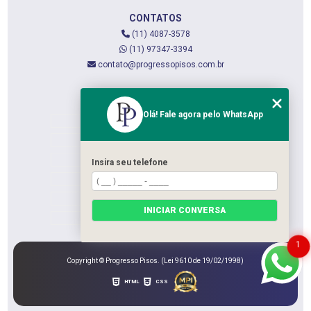
CONTATOS
(11) 4087-3578
(11) 97347-3394
contato@progressopisos.com.br
MENU
Olá! Fale agora pelo WhatsApp
HOME
QUEM SOMOS
SERVIÇOS
Insira seu telefone
CONTATO
CATEGORIAS
INICIAR CONVERSA
MAPA DO SITE
1
Copyright © Progresso Pisos. (Lei 9610 de 19/02/1998)
HTML
CSS