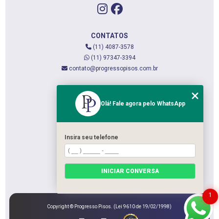
CONTATOS
(11) 4087-3578
(11) 97347-3394
contato@progressopisos.com.br
MENU
Olá! Fale agora pelo WhatsApp
HOME
QUEM SOMOS
SERVIÇOS
Insira seu telefone
CONTATO
CATEGORIAS
INICIAR CONVERSA
MAPA DO SITE
1
Copyright © Progresso Pisos. (Lei 9610 de 19/02/1998)