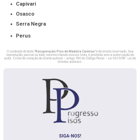
Capivari
Osasco
Serra Negra
Perus
O conteúdo do texto "
Recuperação Piso de Madeira Caieiras
" é de direito reservado. Sua
reprodução, parcial ou total, mesmo citando nossos links, é proibida sem a autorização do
autor. Crime de violação de direito autoral – artigo 184 do Código Penal –
Lei 9610/98 - Lei de
direitos autorais
.
SIGA-NOS!