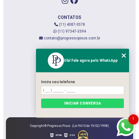
CONTATOS
(11) 4087-3578
(11) 97347-3394
contato@progressopisos.com.br
MENU
Olá! Fale agora pelo WhatsApp
HOME
QUEM SOMOS
SERVIÇOS
Insira seu telefone
CONTATO
CATEGORIAS
INICIAR CONVERSA
MAPA DO SITE
1
Copyright © Progresso Pisos. (Lei 9610 de 19/02/1998)
HTML
CSS