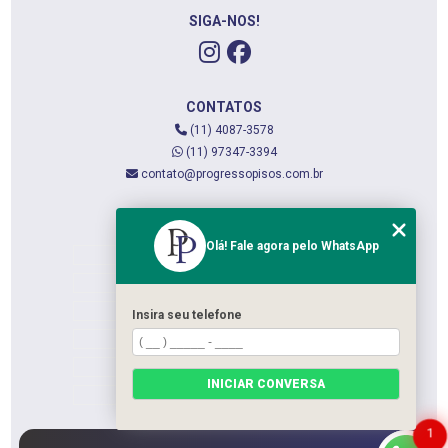
SIGA-NOS!
CONTATOS
(11) 4087-3578
(11) 97347-3394
contato@progressopisos.com.br
MENU
Olá! Fale agora pelo WhatsApp
HOME
QUEM SOMOS
SERVIÇOS
Insira seu telefone
CONTATO
CATEGORIAS
INICIAR CONVERSA
MAPA DO SITE
1