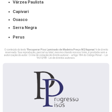
Várzea Paulista
Capivari
Osasco
Serra Negra
Perus
O conteúdo do texto "
Recuperar Piso Laminado de Madeira Preço M2 Itupeva
" é de direito
reservado. Sua reprodução, parcial ou total, mesmo citando nossos links, é proibida sem a
autorização do autor. Crime de violação de direito autoral – artigo 184 do Código Penal –
Lei
9610/98 - Lei de direitos autorais
.