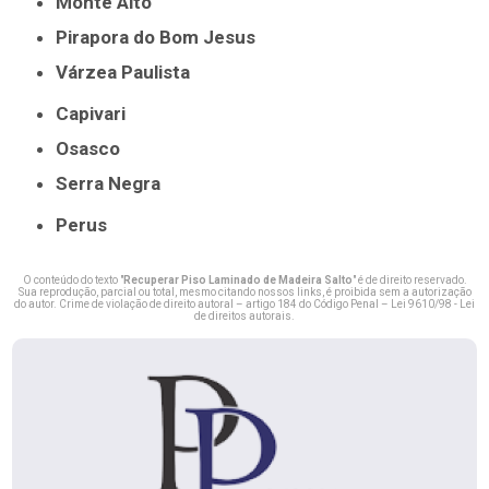
Monte Alto
Pirapora do Bom Jesus
Várzea Paulista
Capivari
Osasco
Serra Negra
Perus
O conteúdo do texto "
Recuperar Piso Laminado de Madeira Salto
" é de direito reservado.
Sua reprodução, parcial ou total, mesmo citando nossos links, é proibida sem a autorização
do autor. Crime de violação de direito autoral – artigo 184 do Código Penal –
Lei 9610/98 - Lei
de direitos autorais
.