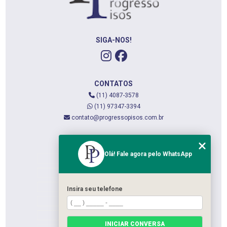
SIGA-NOS!
CONTATOS
(11) 4087-3578
(11) 97347-3394
contato@progressopisos.com.br
MENU
Olá! Fale agora pelo WhatsApp
HOME
QUEM SOMOS
SERVIÇOS
Insira seu telefone
CONTATO
CATEGORIAS
INICIAR CONVERSA