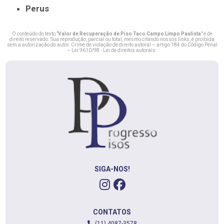
Perus
O conteúdo do texto "
Valor de Recuperação de Piso Taco Campo Limpo Paulista
" é de
direito reservado. Sua reprodução, parcial ou total, mesmo citando nossos links, é proibida
sem a autorização do autor. Crime de violação de direito autoral – artigo 184 do Código Penal
–
Lei 9610/98 - Lei de direitos autorais
.
SIGA-NOS!
CONTATOS
(11) 4087-3578