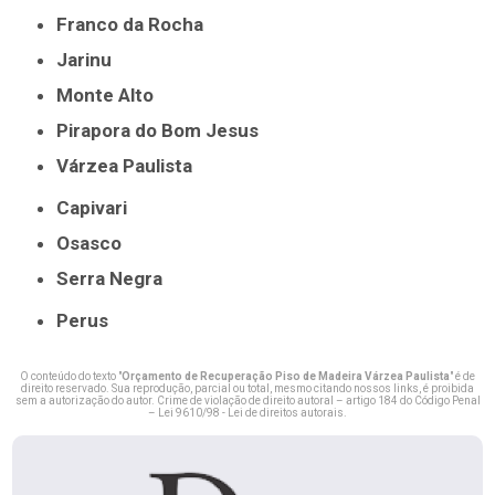
Franco da Rocha
Jarinu
Monte Alto
Pirapora do Bom Jesus
Várzea Paulista
Capivari
Osasco
Serra Negra
Perus
O conteúdo do texto "
Orçamento de Recuperação Piso de Madeira Várzea Paulista
" é de
direito reservado. Sua reprodução, parcial ou total, mesmo citando nossos links, é proibida
sem a autorização do autor. Crime de violação de direito autoral – artigo 184 do Código Penal
–
Lei 9610/98 - Lei de direitos autorais
.