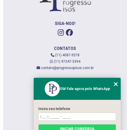
SIGA-NOS!
CONTATOS
(11) 4087-3578
(11) 97347-3394
contato@progressopisos.com.br
MENU
Olá! Fale agora pelo WhatsApp
HOME
QUEM SOMOS
SERVIÇOS
Insira seu telefone
CONTATO
CATEGORIAS
INICIAR CONVERSA