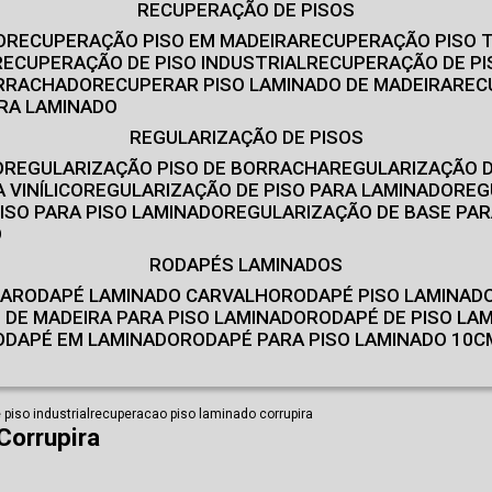
RECUPERAÇÃO DE PISOS
O
RECUPERAÇÃO PISO EM MADEIRA
RECUPERAÇÃO PISO 
RECUPERAÇÃO DE PISO INDUSTRIAL
RECUPERAÇÃO DE PI
ORRACHADO
RECUPERAR PISO LAMINADO DE MADEIRA
RE
IRA LAMINADO
REGULARIZAÇÃO DE PISOS
O
REGULARIZAÇÃO PISO DE BORRACHA
REGULARIZAÇÃO D
 VINÍLICO
REGULARIZAÇÃO DE PISO PARA LAMINADO
RE
ISO PARA PISO LAMINADO
REGULARIZAÇÃO DE BASE PAR
O
RODAPÉS LAMINADOS
RA
RODAPÉ LAMINADO CARVALHO
RODAPÉ PISO LAMINAD
É DE MADEIRA PARA PISO LAMINADO
RODAPÉ DE PISO LA
RODAPÉ EM LAMINADO
RODAPÉ PARA PISO LAMINADO 10C
piso industrial
recuperacao piso laminado corrupira
Corrupira