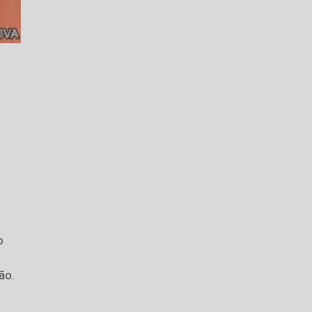
o
ão.