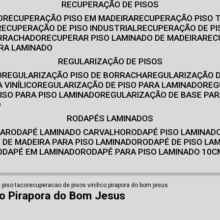
RECUPERAÇÃO DE PISOS
O
RECUPERAÇÃO PISO EM MADEIRA
RECUPERAÇÃO PISO 
RECUPERAÇÃO DE PISO INDUSTRIAL
RECUPERAÇÃO DE PI
ORRACHADO
RECUPERAR PISO LAMINADO DE MADEIRA
RE
IRA LAMINADO
REGULARIZAÇÃO DE PISOS
O
REGULARIZAÇÃO PISO DE BORRACHA
REGULARIZAÇÃO D
 VINÍLICO
REGULARIZAÇÃO DE PISO PARA LAMINADO
RE
ISO PARA PISO LAMINADO
REGULARIZAÇÃO DE BASE PAR
O
RODAPÉS LAMINADOS
RA
RODAPÉ LAMINADO CARVALHO
RODAPÉ PISO LAMINAD
É DE MADEIRA PARA PISO LAMINADO
RODAPÉ DE PISO LA
RODAPÉ EM LAMINADO
RODAPÉ PARA PISO LAMINADO 10C
 piso taco
recuperacao de pisos vinilico pirapora do bom jesus
co Pirapora do Bom Jesus