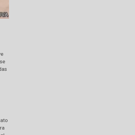
ve
-se
das
tato
ra