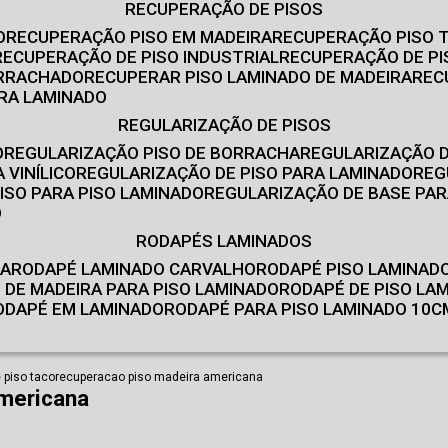
RECUPERAÇÃO DE PISOS
O
RECUPERAÇÃO PISO EM MADEIRA
RECUPERAÇÃO PISO 
RECUPERAÇÃO DE PISO INDUSTRIAL
RECUPERAÇÃO DE PI
ORRACHADO
RECUPERAR PISO LAMINADO DE MADEIRA
RE
IRA LAMINADO
REGULARIZAÇÃO DE PISOS
O
REGULARIZAÇÃO PISO DE BORRACHA
REGULARIZAÇÃO D
 VINÍLICO
REGULARIZAÇÃO DE PISO PARA LAMINADO
RE
ISO PARA PISO LAMINADO
REGULARIZAÇÃO DE BASE PAR
O
RODAPÉS LAMINADOS
RA
RODAPÉ LAMINADO CARVALHO
RODAPÉ PISO LAMINAD
É DE MADEIRA PARA PISO LAMINADO
RODAPÉ DE PISO LA
RODAPÉ EM LAMINADO
RODAPÉ PARA PISO LAMINADO 10C
 piso taco
recuperacao piso madeira americana
mericana