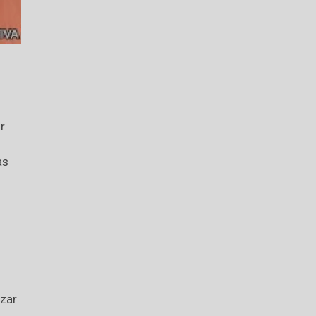
r
as
izar