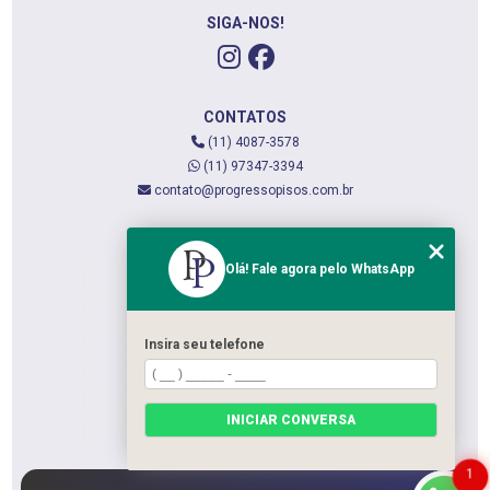
SIGA-NOS!
CONTATOS
(11) 4087-3578
(11) 97347-3394
contato@progressopisos.com.br
MENU
Olá! Fale agora pelo WhatsApp
HOME
QUEM SOMOS
SERVIÇOS
Insira seu telefone
CONTATO
CATEGORIAS
INICIAR CONVERSA
MAPA DO SITE
1