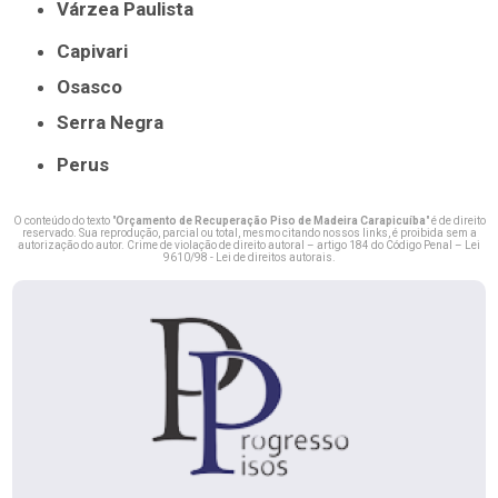
Várzea Paulista
Capivari
Osasco
Serra Negra
Perus
O conteúdo do texto "
Orçamento de Recuperação Piso de Madeira Carapicuíba
" é de direito
reservado. Sua reprodução, parcial ou total, mesmo citando nossos links, é proibida sem a
autorização do autor. Crime de violação de direito autoral – artigo 184 do Código Penal –
Lei
9610/98 - Lei de direitos autorais
.