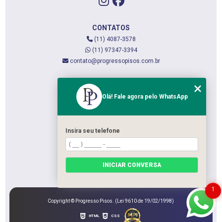
CONTATOS
(11) 4087-3578
(11) 97347-3394
contato@progressopisos.com.br
MENU
Olá! Fale agora pelo WhatsApp
HOME
QUEM SOMOS
SERVIÇOS
Insira seu telefone
CONTATO
CATEGORIAS
INICIAR CONVERSA
MAPA DO SITE
1
Copyright © Progresso Pisos. (Lei 9610 de 19/02/1998)
HTML
CSS